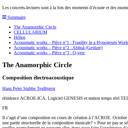
Les concerts-lectures sont à la fois des moments d’écoute et des mom
Sommaire
The Anamorphic Circle
CELLULARIUM
Hélios
Acousmatic works – Pièce n°1 : Fragility in a Hypogeum Worl
Acousmatic works – Pièce n°2 : Abituà (Gesture)
Acousmatic works – Pièce n°3 : Q-verc
The Anamorphic Circle
Composition électroacoustique
Hans Peter Stubbe Teglbjærg
résidence ACROE-ICA, Logiciel GENESIS et station temps réel 
FR
Il s’agit d’une composition en cours de création à l’ACROE. Octobre 
une partie structurelle de la composition musicale? » Pour ne pas se sé
oreilles normalement ne peuvent aller, donc pour faire l’expérience d’un