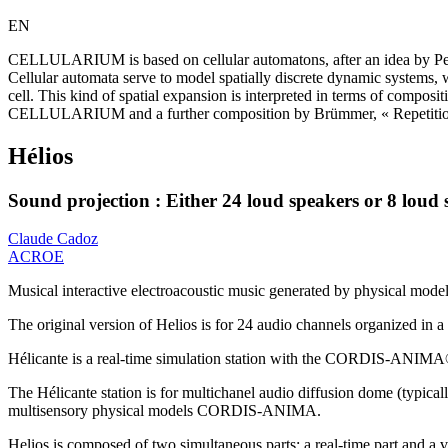
EN
CELLULARIUM is based on cellular automatons, after an idea by Peter
Cellular automata serve to model spatially discrete dynamic systems, 
cell. This kind of spatial expansion is interpreted in terms of compo
CELLULARIUM and a further composition by Brümmer, « Repetitions »
Hélios
Sound projection : Either 24 loud speakers or 8 loud 
Claude Cadoz
ACROE
Musical interactive electroacoustic music generated by physical
The original version of Helios is for 24 audio channels organized in
Hélicante is a real-time simulation station with the CORDIS-ANIMA
The Hélicante station is for multichanel audio diffusion dome (typical
multisensory physical models CORDIS-ANIMA.
Helios is composed of two simultaneous parts: a real-time part and a 