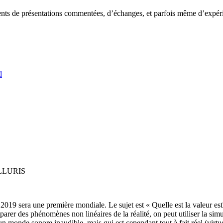
ents de présentations commentées, d’échanges, et parfois même d’expér
d
TELLURIS
2019 sera une première mondiale. Le sujet est « Quelle est la valeur 
parer des phénomènes non linéaires de la réalité, on peut utiliser la sim
 monde sonore inaudible, mais qui est cependant tout à fait réel (virtuell