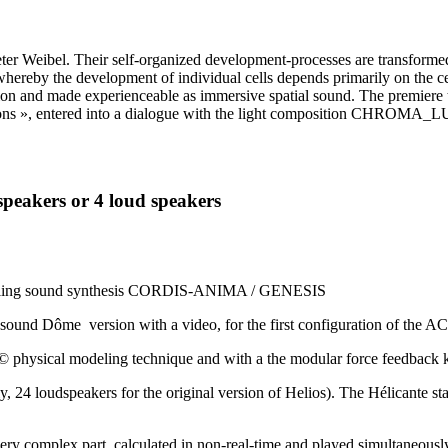
 Weibel. Their self-organized development-processes are transformed i
whereby the development of individual cells depends primarily on the c
sition and made experienceable as immersive spatial sound. The premiere
, entered into a dialogue with the light composition CHROMA_LUX by
speakers or 4 loud speakers
 modeling sound synthesis CORDIS-ANIMA / GENESIS
 a sound Dôme version with a video, for the first configuration of the 
© physical modeling technique and with a the modular force feedbac
ly, 24 loudspeakers for the original version of Helios). The Hélicante 
very complex part, calculated in non-real-time and played simultaneousl