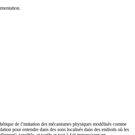
imentation.
esthétique de l’imitation des mécanismes physiques modélisés comme
ulation pour entendre dans des sons localisés dans des endroits où les
ement), tangible, et tactile et tout à fait impressionnant.